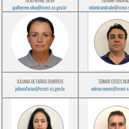
GUILHERME SILVA
ODAMIR ANDRA
guilherme.silva@creci-sc.gov.br
odamirandrade@creci-s
JULIANA DE FARIAS BAIRROS
EDMAR OSSES NU
julianafarias@creci-sc.gov.br
edmar.nunes@creci-sc