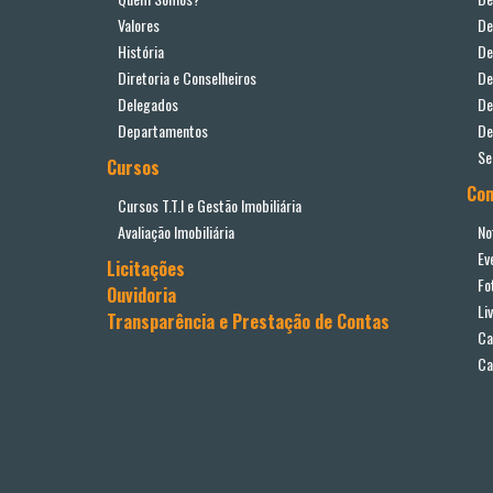
Valores
De
História
De
Diretoria e Conselheiros
De
Delegados
De
Departamentos
De
Se
Cursos
Co
Cursos T.T.I e Gestão Imobiliária
Avaliação Imobiliária
No
Ev
Licitações
Fo
Ouvidoria
Li
Transparência e Prestação de Contas
Ca
Ca