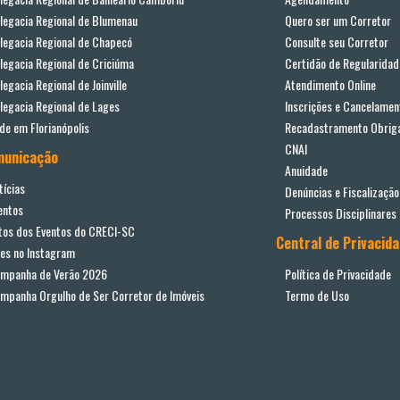
legacia Regional de Blumenau
Quero ser um Corretor
legacia Regional de Chapecó
Consulte seu Corretor
legacia Regional de Criciúma
Certidão de Regularidad
legacia Regional de Joinville
Atendimento Online
legacia Regional de Lages
Inscrições e Cancelamen
de em Florianópolis
Recadastramento Obriga
CNAI
municação
Anuidade
tícias
Denúncias e Fiscalização
entos
Processos Disciplinares
tos dos Eventos do CRECI-SC
Central de Privacid
ves no Instagram
mpanha de Verão 2026
Política de Privacidade
mpanha Orgulho de Ser Corretor de Imóveis
Termo de Uso