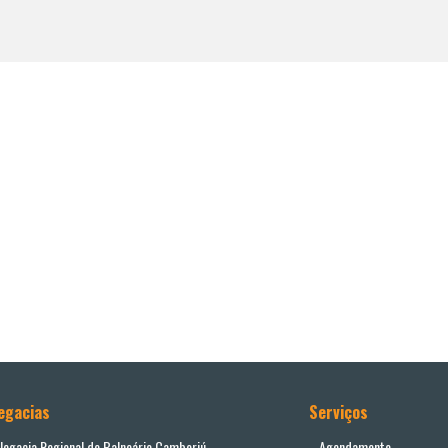
egacias
Serviços
legacia Regional de Balneário Camboriú
Agendamento