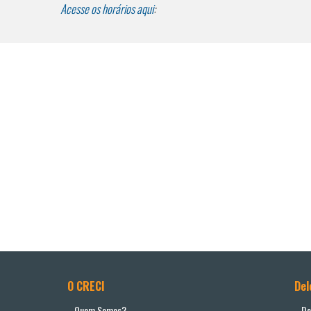
Acesse os horários aqui
:
O CRECI
Del
Quem Somos?
De