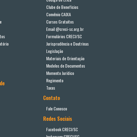
Clube de Benefícios
Convênio CAIXA
e
Cursos Gratuitos
Email @creci-sc.org.br
tos
Formulários CRECI/SC
tório
Jurisprudência e Doutrinas
Legislação
Materiais de Orientação
Modelos de Documentos
Momento Jurídico
Regimento
ade
Taxas
Contato
Fale Conosco
Redes Sociais
Facebook CRECI/SC
Instagram CRECI/SC