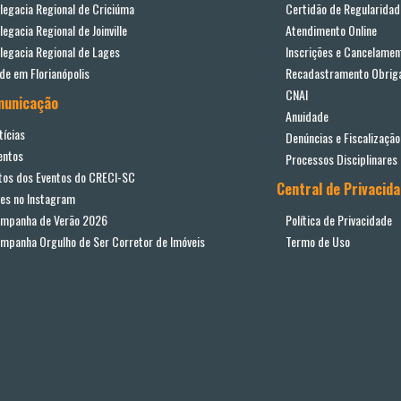
legacia Regional de Criciúma
Certidão de Regularidad
legacia Regional de Joinville
Atendimento Online
legacia Regional de Lages
Inscrições e Cancelamen
de em Florianópolis
Recadastramento Obriga
CNAI
municação
Anuidade
tícias
Denúncias e Fiscalização
entos
Processos Disciplinares
tos dos Eventos do CRECI-SC
Central de Privacid
ves no Instagram
mpanha de Verão 2026
Política de Privacidade
mpanha Orgulho de Ser Corretor de Imóveis
Termo de Uso