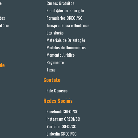
e
Cursos Gratuitos
Email @creci-sc.org.br
tos
Formulários CRECI/SC
tório
Jurisprudência e Doutrinas
Legislação
Materiais de Orientação
Modelos de Documentos
Momento Jurídico
Regimento
ade
Taxas
Contato
Fale Conosco
Redes Sociais
Facebook CRECI/SC
Instagram CRECI/SC
YouTube CRECI/SC
Linkedin CRECI/SC