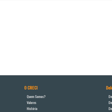
O CRECI
Del
Quem Somos?
De
Valores
De
História
De