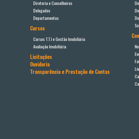
Diretoria e Conselheiros
De
Delegados
De
Departamentos
De
Se
Cursos
Co
Cursos T.T.I e Gestão Imobiliária
Avaliação Imobiliária
No
Ev
Licitações
Fo
Ouvidoria
Li
Transparência e Prestação de Contas
Ca
Ca