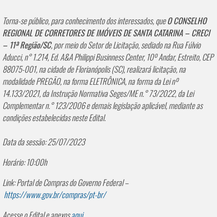
Torna-se público, para conhecimento dos interessados, que
O CONSELHO
REGIONAL DE CORRETORES DE IMÓVEIS DE SANTA CATARINA – CRECI
– 11ª Região/SC
, por meio do Setor de Licitação, sediado na Rua Fúlvio
Aducci, n° 1.214, Ed. A&A Philippi Businness Center, 10º Andar, Estreito, CEP
88075-001, na cidade de Florianópolis (SC), realizará licitação, na
modalidade PREGÃO, na forma ELETRÔNICA, na forma da Lei nº
14.133/2021, da Instrução Normativa Seges/ME n.° 73/2022, da Lei
Complementar n.° 123/2006 e demais legislação aplicável, mediante as
condições estabelecidas neste Edital.
Data da sessão: 25/07/2023
Horário: 10:00h
Link: Portal de Compras do Governo Federal –
https://www.gov.br/compras/pt-br/
Acesse o Edital e anexos
aqui.