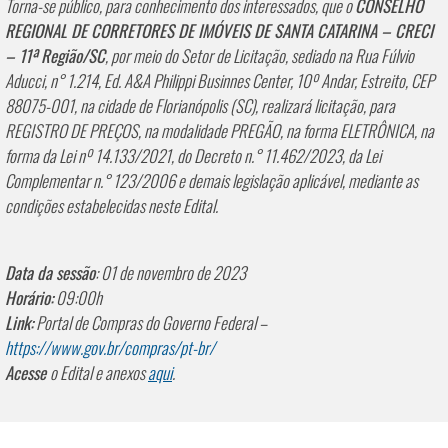
Torna-se público, para conhecimento dos interessados, que o
CONSELHO
REGIONAL DE CORRETORES DE IMÓVEIS DE SANTA CATARINA – CRECI
– 11ª Região/SC
, por meio do Setor de Licitação, sediado na Rua Fúlvio
Aducci, n° 1.214, Ed. A&A Philippi Businnes Center, 10º Andar, Estreito, CEP
88075-001, na cidade de Florianópolis (SC), realizará licitação, para
REGISTRO DE PREÇOS, na modalidade PREGÃO, na forma ELETRÔNICA, na
forma da Lei nº 14.133/2021, do Decreto n.° 11.462/2023, da Lei
Complementar n.° 123/2006 e demais legislação aplicável, mediante as
condições estabelecidas neste Edital.
Data da sessão
: 01 de novembro de 2023
Horário:
09:00h
Link:
Portal de Compras do Governo Federal –
https://www.gov.br/compras/pt-br/
Acesse
o Edital e anexos
aqui
.