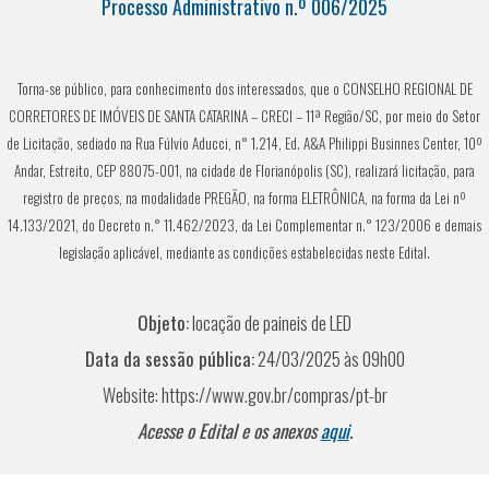
Processo Administrativo n.º 006/2025
Torna-se público, para conhecimento dos interessados, que o
CONSELHO REGIONAL DE
CORRETORES DE IMÓVEIS DE SANTA CATARINA – CRECI – 11ª Região/SC
, por meio do Setor
de Licitação, sediado na Rua Fúlvio Aducci, n° 1.214, Ed. A&A Philippi Businnes Center, 10º
Andar, Estreito, CEP 88075-001, na cidade de Florianópolis (SC), realizará licitação, para
registro de preços, na modalidade PREGÃO, na forma ELETRÔNICA, na forma da Lei nº
14.133/2021, do Decreto n.° 11.462/2023, da Lei Complementar n.° 123/2006 e demais
legislação aplicável, mediante as condições estabelecidas neste Edital.
Objeto:
locação de paineis de LED
Data da sessão pública:
24/03/2025 às 09h00
Website:
https://www.gov.br/compras/pt-br
Acesse o Edital e os anexos
aqui
.