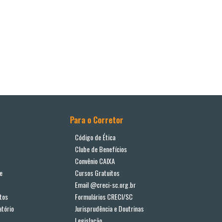
Para o Corretor
Código de Ética
Clube de Benefícios
Convênio CAIXA
e
Cursos Gratuitos
Email @creci-sc.org.br
tos
Formulários CRECI/SC
tório
Jurisprudência e Doutrinas
Legislação