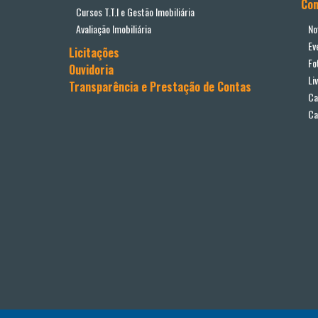
Co
Cursos T.T.I e Gestão Imobiliária
Avaliação Imobiliária
No
Ev
Licitações
Fo
Ouvidoria
Li
Transparência e Prestação de Contas
Ca
Ca