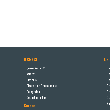
O CRECI
Del
Quem Somos?
De
Valores
De
História
De
Diretoria e Conselheiros
De
Delegados
De
Departamentos
De
Se
Cursos