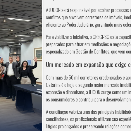
A JUCON será responsável por acolher processos 
conflitos que envolvem corretores de imóveis, imobi
eficiente ao Poder Judiciário, garantindo mais cele
Para viabilizar a iniciativa, o CRECI-SC está capa
preparados para atuar em mediações e negociações
especializado em Gestão de Conflitos, que vem con
Um mercado em expansão que exige cr
Com mais de 50 mil corretores credenciados e apr
Catarina é o hoje o segundo maior mercado imobiliá
expansão e dinamismo, a JUCON surge como um inst
os consumidores e contribui para o desenvolviment
A conciliação valoriza uma das principais habilida
conciliadores, os profissionais utilizam sua experi
litígios prolongados e preservando relações comer