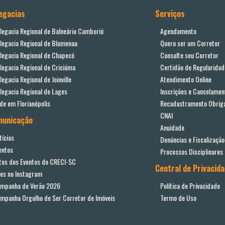
egacias
Serviços
legacia Regional de Balneário Camboriú
Agendamento
legacia Regional de Blumenau
Quero ser um Corretor
legacia Regional de Chapecó
Consulte seu Corretor
legacia Regional de Criciúma
Certidão de Regularidad
legacia Regional de Joinville
Atendimento Online
legacia Regional de Lages
Inscrições e Cancelamen
de em Florianópolis
Recadastramento Obriga
CNAI
municação
Anuidade
tícias
Denúncias e Fiscalização
entos
Processos Disciplinares
tos dos Eventos do CRECI-SC
Central de Privacid
ves no Instagram
mpanha de Verão 2026
Política de Privacidade
mpanha Orgulho de Ser Corretor de Imóveis
Termo de Uso