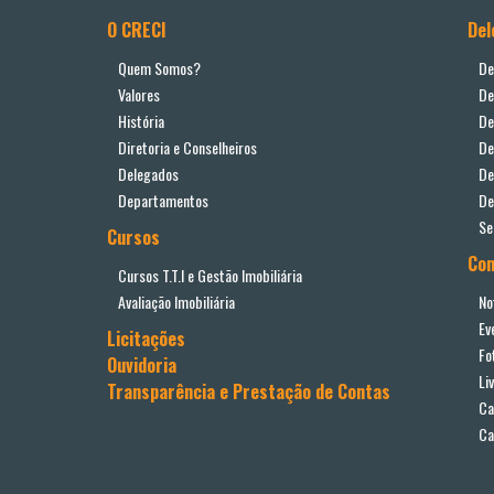
O CRECI
Del
Quem Somos?
De
Valores
De
História
De
Diretoria e Conselheiros
De
Delegados
De
Departamentos
De
Se
Cursos
Co
Cursos T.T.I e Gestão Imobiliária
Avaliação Imobiliária
No
Ev
Licitações
Fo
Ouvidoria
Li
Transparência e Prestação de Contas
Ca
Ca