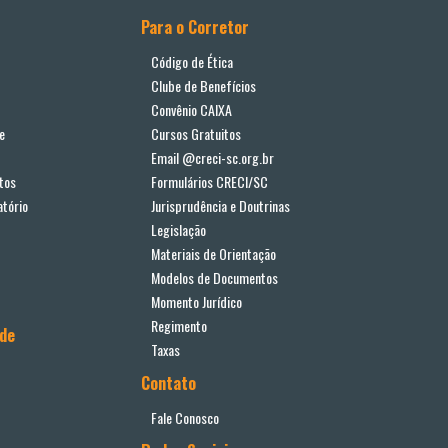
Para o Corretor
Código de Ética
Clube de Benefícios
Convênio CAIXA
e
Cursos Gratuitos
Email @creci-sc.org.br
tos
Formulários CRECI/SC
tório
Jurisprudência e Doutrinas
Legislação
Materiais de Orientação
Modelos de Documentos
Momento Jurídico
Regimento
ade
Taxas
Contato
Fale Conosco