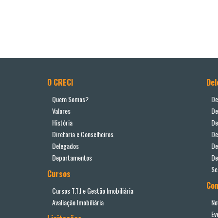
O CRECI
Del
Quem Somos?
De
Valores
De
História
De
Diretoria e Conselheiros
De
Delegados
De
Departamentos
De
Se
Cursos
Co
Cursos T.T.I e Gestão Imobiliária
Avaliação Imobiliária
No
Ev