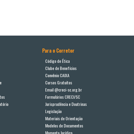
Para o Corretor
Código de Ética
Clube de Benefícios
Convênio CAIXA
e
Cursos Gratuitos
Email @creci-sc.org.br
tos
Formulários CRECI/SC
tório
Jurisprudência e Doutrinas
Legislação
Materiais de Orientação
Modelos de Documentos
Momento Jurídico