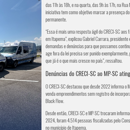
das 11h às 18h, e na quarta, das 9h às 17h, na Rua
iniciativa tem como objetivo marcar a presença do
permanente.
“Essa é mais uma resposta ágil do CRECI-SC aos f
em Itapema", explicou Gabriel Carrara, presidente 
demandas e denúncias para que possamos continu
age fora da lei precisa ser punido exemplarmente
que já é o que mais cresce no país", ressaltou.
Denúncias do CRECI-SC ao MP-SC ating
O CRECI-SC destacou que desde 2022 informa o Mi
venda empreendimentos sem registro de incorpora
Black Flow.
Desde então, CRECI-SC e MP-SC trocaram informa
2024, foram 4.514 pessoas fiscalizadas pelo Con
no município de Itapema.