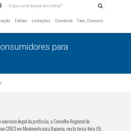
cação
Editais
Licitações
Ouvidoria
Fale_Conosco
consumidores para
o
xercício ilegal da profissão, o Conselho Regional de
van CRECI em Movimento para Itapema, nesta terça-feira (9),