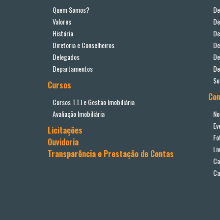
Quem Somos?
De
Valores
De
História
De
Diretoria e Conselheiros
De
Delegados
De
Departamentos
De
Se
Cursos
Co
Cursos T.T.I e Gestão Imobiliária
Avaliação Imobiliária
No
Ev
Licitações
Fo
Ouvidoria
Li
Transparência e Prestação de Contas
Ca
Ca