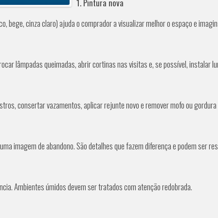
1. Pintura nova
o, bege, cinza claro) ajuda o comprador a visualizar melhor o espaço e imagin
r lâmpadas queimadas, abrir cortinas nas visitas e, se possível, instalar l
tros, consertar vazamentos, aplicar rejunte novo e remover mofo ou gordura 
uma imagem de abandono. São detalhes que fazem diferença e podem ser res
ência. Ambientes úmidos devem ser tratados com atenção redobrada.