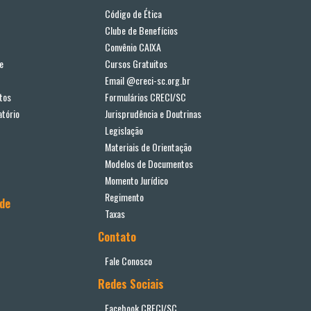
Código de Ética
Clube de Benefícios
Convênio CAIXA
e
Cursos Gratuitos
Email @creci-sc.org.br
tos
Formulários CRECI/SC
tório
Jurisprudência e Doutrinas
Legislação
Materiais de Orientação
Modelos de Documentos
Momento Jurídico
Regimento
ade
Taxas
Contato
Fale Conosco
Redes Sociais
Facebook CRECI/SC