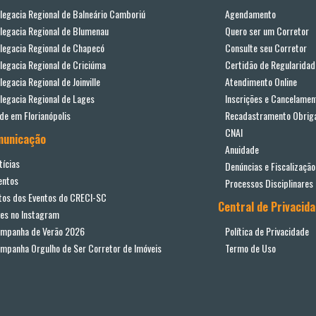
legacia Regional de Balneário Camboriú
Agendamento
legacia Regional de Blumenau
Quero ser um Corretor
legacia Regional de Chapecó
Consulte seu Corretor
legacia Regional de Criciúma
Certidão de Regularidad
legacia Regional de Joinville
Atendimento Online
legacia Regional de Lages
Inscrições e Cancelamen
de em Florianópolis
Recadastramento Obriga
CNAI
municação
Anuidade
tícias
Denúncias e Fiscalização
entos
Processos Disciplinares
tos dos Eventos do CRECI-SC
Central de Privacid
ves no Instagram
mpanha de Verão 2026
Política de Privacidade
mpanha Orgulho de Ser Corretor de Imóveis
Termo de Uso