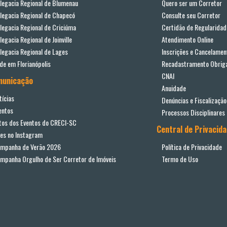
legacia Regional de Blumenau
Quero ser um Corretor
legacia Regional de Chapecó
Consulte seu Corretor
legacia Regional de Criciúma
Certidão de Regularidad
legacia Regional de Joinville
Atendimento Online
legacia Regional de Lages
Inscrições e Cancelamen
de em Florianópolis
Recadastramento Obriga
CNAI
municação
Anuidade
tícias
Denúncias e Fiscalização
entos
Processos Disciplinares
tos dos Eventos do CRECI-SC
Central de Privacid
ves no Instagram
mpanha de Verão 2026
Política de Privacidade
mpanha Orgulho de Ser Corretor de Imóveis
Termo de Uso