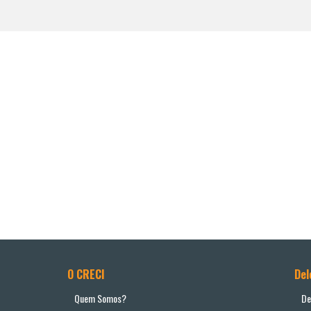
O CRECI
Del
Quem Somos?
De