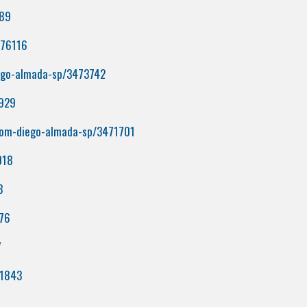
089
476116
iego-almada-sp/3473742
1929
com-diego-almada-sp/3471701
018
3
676
7
71843