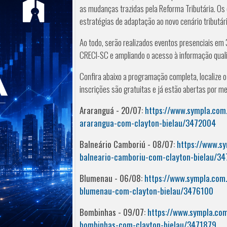
as mudanças trazidas pela Reforma Tributária. Os
estratégias de adaptação ao novo cenário tributári
Ao todo, serão realizados eventos presenciais em
CRECI-SC e ampliando o acesso à informação quali
Confira abaixo a programação completa, localize o
inscrições são gratuitas e já estão abertas por mei
Araranguá - 20/07:
https://www.sympla.com
ararangua-com-clayton-bielau/3472004
Balneário Camboriú - 08/07:
https://www.s
balneario-camboriu-com-clayton-bielau/3
Blumenau - 06/08:
https://www.sympla.com
blumenau-com-clayton-bielau/3476100
Bombinhas - 09/07:
https://www.sympla.co
bombinhas-com-clayton-bielau/3471879