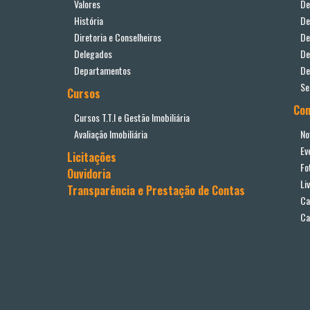
Valores
De
História
De
Diretoria e Conselheiros
De
Delegados
De
Departamentos
De
Se
Cursos
Co
Cursos T.T.I e Gestão Imobiliária
Avaliação Imobiliária
No
Ev
Licitações
Fo
Ouvidoria
Li
Transparência e Prestação de Contas
Ca
Ca