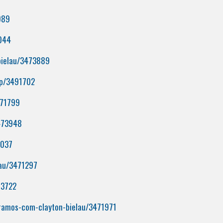
089
6044
bielau/3473889
sp/3491702
471799
3473948
2037
lau/3471297
73722
-ramos-com-clayton-bielau/3471971