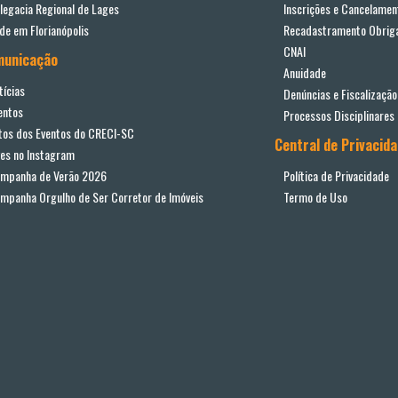
legacia Regional de Lages
Inscrições e Cancelamen
de em Florianópolis
Recadastramento Obriga
CNAI
municação
Anuidade
tícias
Denúncias e Fiscalização
entos
Processos Disciplinares
tos dos Eventos do CRECI-SC
Central de Privacid
ves no Instagram
mpanha de Verão 2026
Política de Privacidade
mpanha Orgulho de Ser Corretor de Imóveis
Termo de Uso