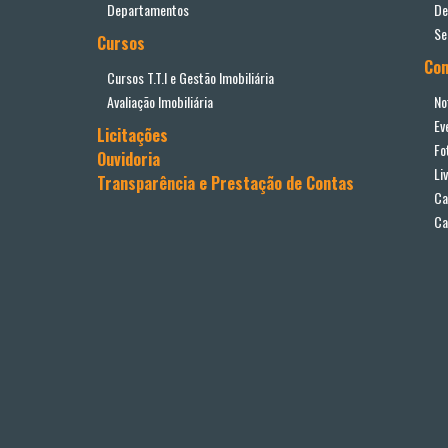
Departamentos
De
Se
Cursos
Co
Cursos T.T.I e Gestão Imobiliária
Avaliação Imobiliária
No
Ev
Licitações
Fo
Ouvidoria
Li
Transparência e Prestação de Contas
Ca
Ca