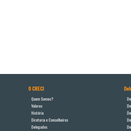
O CRECI
Del
Quem Somos?
De
Valores
De
História
De
Diretoria e Conselheiros
De
Delegados
De