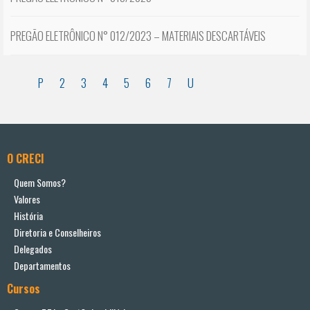
PREGÃO ELETRÔNICO N° 012/2023 – MATERIAIS DESCARTÁVEIS
P
2
3
4
5
6
7
U
O CRECI
Quem Somos?
Valores
História
Diretoria e Conselheiros
Delegados
Departamentos
Cursos