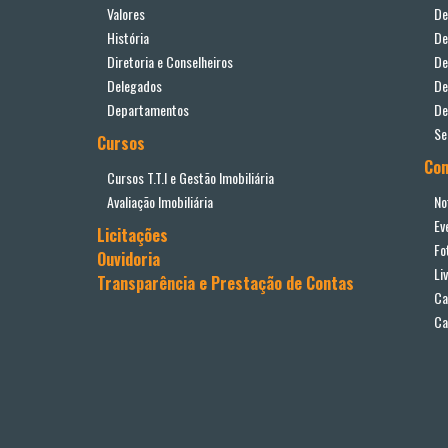
Valores
De
História
De
Diretoria e Conselheiros
De
Delegados
De
Departamentos
De
Se
Cursos
Co
Cursos T.T.I e Gestão Imobiliária
Avaliação Imobiliária
No
Ev
Licitações
Fo
Ouvidoria
Li
Transparência e Prestação de Contas
Ca
Ca