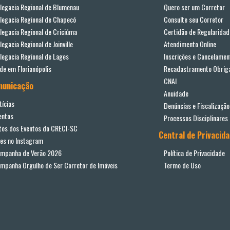
legacia Regional de Blumenau
Quero ser um Corretor
legacia Regional de Chapecó
Consulte seu Corretor
legacia Regional de Criciúma
Certidão de Regularidad
legacia Regional de Joinville
Atendimento Online
legacia Regional de Lages
Inscrições e Cancelamen
de em Florianópolis
Recadastramento Obriga
CNAI
municação
Anuidade
tícias
Denúncias e Fiscalização
entos
Processos Disciplinares
tos dos Eventos do CRECI-SC
Central de Privacid
ves no Instagram
mpanha de Verão 2026
Política de Privacidade
mpanha Orgulho de Ser Corretor de Imóveis
Termo de Uso