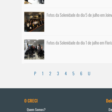
Fotos da Solenidade do dia 5 de julho em Joinv
Fotos da Solenidade do dia 1 de julho em Flori
P
1
2
3
4
5
6
U
O CRECI
Del
Quem Somos?
De