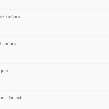
 Florianópolis
lorianópolis
hapecó
lneário Camboriú