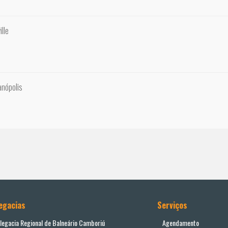
ille
anópolis
egacias
Serviços
legacia Regional de Balneário Camboriú
Agendamento